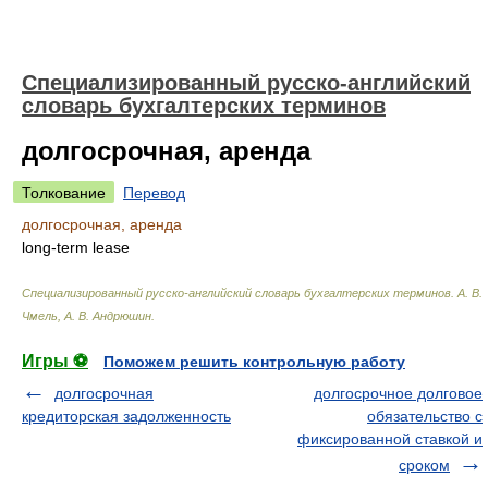
Специализированный русско-английский
словарь бухгалтерских терминов
долгосрочная, аренда
Толкование
Перевод
долгосрочная, аренда
long-term lease
Специализированный русско-английский словарь бухгалтерских терминов
.
А. В.
Чмель, А. В. Андрюшин
.
Игры ⚽
Поможем решить контрольную работу
долгосрочная
долгосрочное долговое
кредиторская задолженность
обязательство с
фиксированной ставкой и
сроком